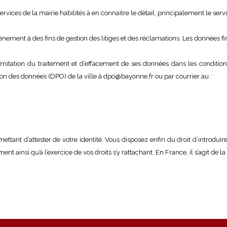
rvices de la mairie habilités à en connaitre le détail, principalement le servi
ènement à des fins de gestion des litiges et des réclamations. Les données fi
de limitation du traitement et d’effacement de ses données dans les condi
ion des données (DPO) de la ville à dpo@bayonne.fr ou par courrier au :
nt d’attester de votre identité. Vous disposez enfin du droit d’introduir
insi qu’à l’exercice de vos droits s’y rattachant. En France, il s’agit de la