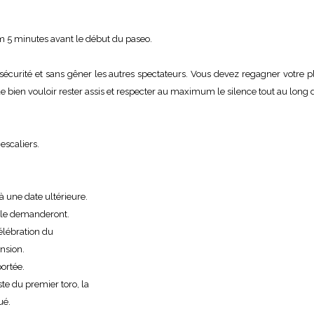
um 5 minutes avant le début du paseo.
curité et sans gêner les autres spectateurs. Vous devez regagner votre pl
 de bien vouloir rester assis et respecter au maximum le silence tout au long d
 escaliers.
 une date ultérieure.
i le demanderont.
élébration du
nsion.
ortée.
te du premier toro, la
ué.