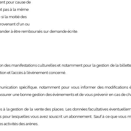
sent pour cause de
nt pas à la même
si la moitié des
provenant d'un ou
emander à être remboursés sur demande écrite.
n des manifestations culturelles et notamment pour la gestion de la billetter
ation et l’accès à l’évènement concerné.
ication spécifique, notamment pour vous informer des modifications évent
n d’assurer une bonne gestion des évènements et de vous prévenir en cas de 
es à la gestion de la vente des places. Les données facultatives éventuell
ns pour lesquelles vous avez souscrit un abonnement. Sauf à ce que vous m
s activités des arènes.